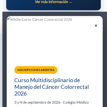
n
Ver más información →
×
Socios
Estudios
INSCRIPCIONES ABIERTAS
Curso Multidisciplinario de
Manejo del Cáncer Colorrectal
2026
Newsletter
Noticias y Eventos
3 y 4 de septiembre de 2026 · Colegio Médico