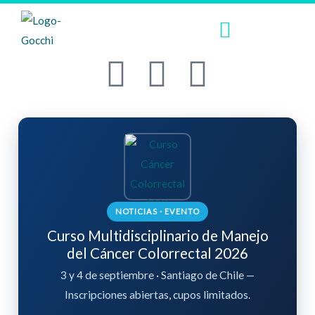
Ir
Menu
al
contenido
L
T
Y
i
w
o
n
i
u
k
t
t
e
t
u
NOTICIAS · EVENTO
Curso Multidisciplinario de Manejo
d
e
b
del Cáncer Colorrectal 2026
i
r
e
3 y 4 de septiembre · Santiago de Chile —
Inscripciones abiertas, cupos limitados.