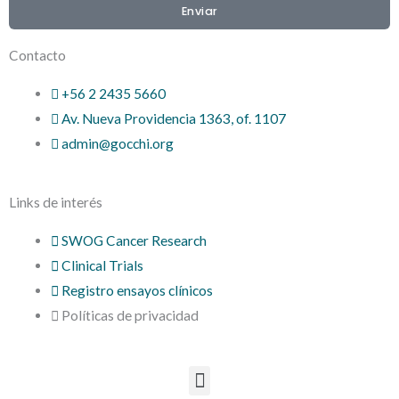
e
t
u
Enviar
d
e
b
Contacto
i
r
e
+56 2 2435 5660
Av. Nueva Providencia 1363, of. 1107
n
admin@gocchi.org
Links de interés
SWOG Cancer Research
Clinical Trials
Registro ensayos clínicos
Políticas de privacidad
Menu