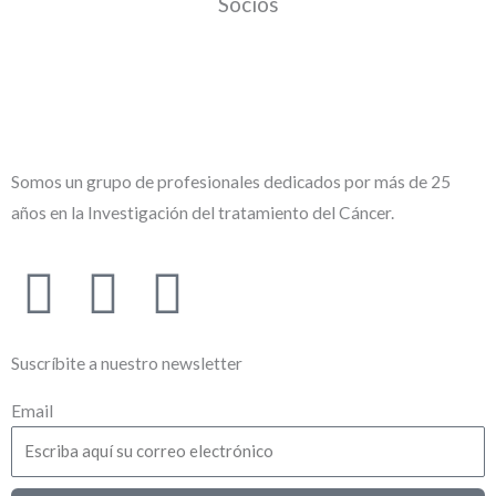
Socios
Somos un grupo de profesionales dedicados por más de 25
años en la Investigación del tratamiento del Cáncer.
L
T
Y
i
w
o
Suscríbite a nuestro newsletter
n
i
u
Email
k
t
t